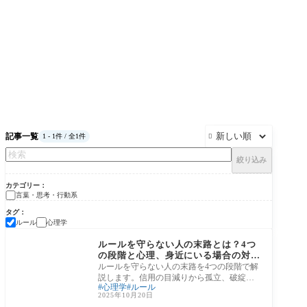
記事一覧
1 - 1件 / 全1件

絞り込み
カテゴリー
言葉・思考・行動系
タグ
ルール
心理学
言葉・思考・行動系
ルールを守らない人の末路とは？4つ
の段階と心理、身近にいる場合の対処
法
ルールを守らない人の末路を4つの段階で解
説します。信用の目減りから孤立、破綻へ
心理学
ルール
至る心理と因果、スピリチュアルから見た
2025年10月20日
波動