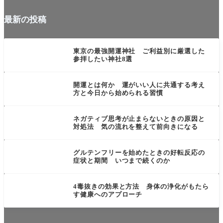
最新の投稿
未分類
東京の最強開運神社 ご利益別に厳選した
参拝したい神社8選
言葉・思考・行動系
開運とは何か 運がいい人に共通する考え
方と今日から始められる習慣
言葉・思考・行動系
ネガティブ思考が止まらないときの原因と
対処法 気の流れを整えて前向きになる
食・飲み物系
グルテンフリーを始めたときの好転反応の
症状と期間 いつまで続くのか
目に見えない力
4毒抜きの効果と方法 身体の浄化がもたら
す健康へのアプローチ