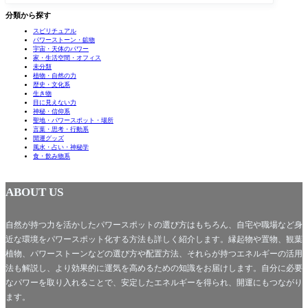
分類から探す
スピリチュアル
パワーストーン・鉱物
宇宙・天体のパワー
家・生活空間・オフィス
未分類
植物・自然の力
歴史・文化系
生き物
目に見えない力
神秘・信仰系
聖地・パワースポット・場所
言葉・思考・行動系
開運グッズ
風水・占い・神秘学
食・飲み物系
ABOUT US
自然が持つ力を活かしたパワースポットの選び方はもちろん、自宅や職場など身
近な環境をパワースポット化する方法も詳しく紹介します。縁起物や置物、観葉
植物、パワーストーンなどの選び方や配置方法、それらが持つエネルギーの活用
法も解説し、より効果的に運気を高めるための知識をお届けします。自分に必要
なパワーを取り入れることで、安定したエネルギーを得られ、開運にもつながり
ます。