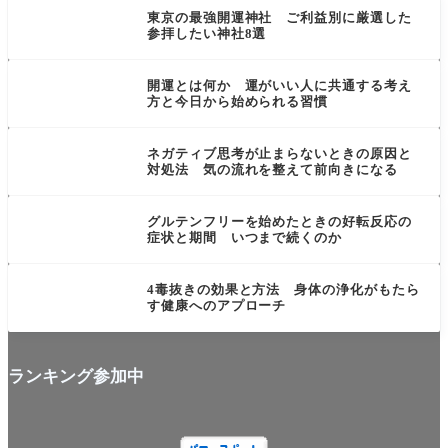
東京の最強開運神社 ご利益別に厳選した
参拝したい神社8選
言葉・思考・行動系
開運とは何か 運がいい人に共通する考え
方と今日から始められる習慣
言葉・思考・行動系
ネガティブ思考が止まらないときの原因と
対処法 気の流れを整えて前向きになる
食・飲み物系
グルテンフリーを始めたときの好転反応の
症状と期間 いつまで続くのか
目に見えない力
4毒抜きの効果と方法 身体の浄化がもたら
す健康へのアプローチ
ランキング参加中