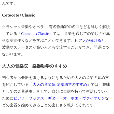
んです。
Cotocoto♪Classic
クラシック音楽やオペラ、 有名作曲家の名曲などを詳しく解説
している「
Cotocoto♪Classic
」では、音楽を通じての楽しさや幸
せな空間作りなどを学ぶことができます。
ピアノが弾ける
と、
波動やステータスが高い人とも交流することができ、開運につ
ながります。
大人の音楽院 楽器独学のすすめ
初心者から楽器を弾けるようになるための大人の音楽の始め方
を紹介している「
大人の音楽院 楽器独学のすすめ
」では、趣味
としての楽器演奏、そして、自分に自信を持って生活していく
ために
ピアノ
・
サックス
・
ギター
・
オーボエ
・
ヴァイオリン
な
どの楽器を始めてみることの楽しさを教えてくれます。