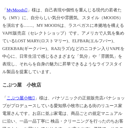
「
MyMoods
」様は、自己表現や個性を重んじる現代の若者た
ち（MY）に、自分らしい気分や雰囲気、スタイル（MOODS）
を演出する……。MY MOODSは、ラスベガスに本拠地を構える
VAPE販売店（セレクトショップ）です。アメリカで人気を集め
ているLOST MARY(ロストマリー)、ELFBAR(エルフバー)、
GEEKBAR(ギークバー)、RAZ(ラズ)などのニコチン入りVAPEを
中心に、日常生活で感じるさまざまな「気分」や「雰囲気」を
表現し、それらを自身の魅力に昇華できるようなライフスタイ
ル製品を提案しています。
こぶつ屋 小牧店
「
こぶつ屋小牧
」様は、パナソニックの正規販売店パナショッ
プがプロデュースしている愛知県小牧市にある街のリユース家
電屋さんです。お店に並ぶ家電は、商品ごとの規定マニュアル
に沿い、一品一品丁寧に 検品・クリーニングを行ったのちお客