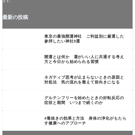
ます。
最新の投稿
未分類
東京の最強開運神社 ご利益別に厳選した
参拝したい神社8選
言葉・思考・行動系
開運とは何か 運がいい人に共通する考え
方と今日から始められる習慣
言葉・思考・行動系
ネガティブ思考が止まらないときの原因と
対処法 気の流れを整えて前向きになる
食・飲み物系
グルテンフリーを始めたときの好転反応の
症状と期間 いつまで続くのか
目に見えない力
4毒抜きの効果と方法 身体の浄化がもたら
す健康へのアプローチ