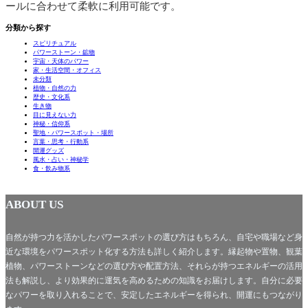
ールに合わせて柔軟に利用可能です。
分類から探す
スピリチュアル
パワーストーン・鉱物
宇宙・天体のパワー
家・生活空間・オフィス
未分類
植物・自然の力
歴史・文化系
生き物
目に見えない力
神秘・信仰系
聖地・パワースポット・場所
言葉・思考・行動系
開運グッズ
風水・占い・神秘学
食・飲み物系
ABOUT US
自然が持つ力を活かしたパワースポットの選び方はもちろん、自宅や職場など身
近な環境をパワースポット化する方法も詳しく紹介します。縁起物や置物、観葉
植物、パワーストーンなどの選び方や配置方法、それらが持つエネルギーの活用
法も解説し、より効果的に運気を高めるための知識をお届けします。自分に必要
なパワーを取り入れることで、安定したエネルギーを得られ、開運にもつながり