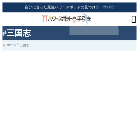
自分に合った最強パワースポットの見つけ方・作り方

#三国志
ホーム
三国志
