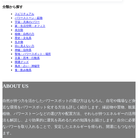
分類から探す
スピリチュアル
パワーストーン・鉱物
宇宙・天体のパワー
家・生活空間・オフィス
未分類
植物・自然の力
歴史・文化系
生き物
目に見えない力
神秘・信仰系
聖地・パワースポット・場所
言葉・思考・行動系
開運グッズ
風水・占い・神秘学
食・飲み物系
ABOUT US
自然が持つ力を活かしたパワースポットの選び方はもちろん、自宅や職場など身
近な環境をパワースポット化する方法も詳しく紹介します。縁起物や置物、観葉
植物、パワーストーンなどの選び方や配置方法、それらが持つエネルギーの活用
法も解説し、より効果的に運気を高めるための知識をお届けします。自分に必要
なパワーを取り入れることで、安定したエネルギーを得られ、開運にもつながり
ます。