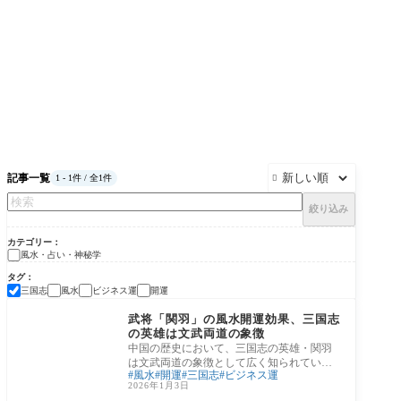
記事一覧
1 - 1件 / 全1件

絞り込み
カテゴリー
風水・占い・神秘学
タグ
三国志
風水
ビジネス運
開運
風水・占い・神秘学
武将「関羽」の風水開運効果、三国志
の英雄は文武両道の象徴
中国の歴史において、三国志の英雄・関羽
は文武両道の象徴として広く知られていま
風水
開運
三国志
ビジネス運
す。彼の名前は武勇だけでなく、誠実さや
2026年1月3日
義理の