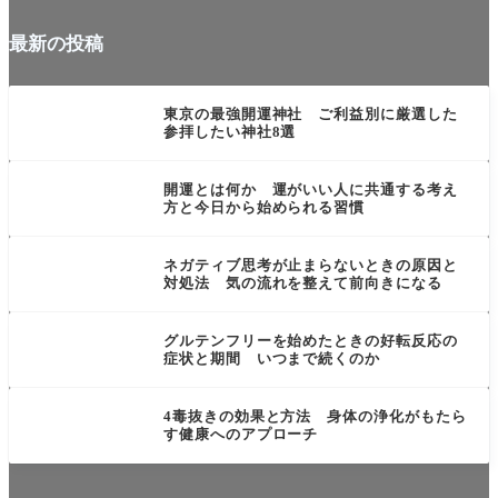
最新の投稿
未分類
東京の最強開運神社 ご利益別に厳選した
参拝したい神社8選
言葉・思考・行動系
開運とは何か 運がいい人に共通する考え
方と今日から始められる習慣
言葉・思考・行動系
ネガティブ思考が止まらないときの原因と
対処法 気の流れを整えて前向きになる
食・飲み物系
グルテンフリーを始めたときの好転反応の
症状と期間 いつまで続くのか
目に見えない力
4毒抜きの効果と方法 身体の浄化がもたら
す健康へのアプローチ