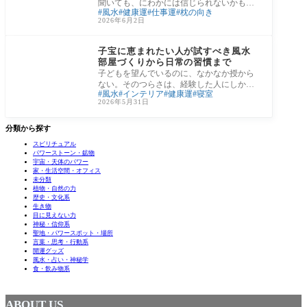
聞いても、にわかには信じられないかもし
風水
健康運
仕事運
枕の向き
れません。でも毎晩6時間から8時間、頭を
2026年6月2日
向け続
風水・占い・神秘学
子宝に恵まれたい人が試すべき風水
部屋づくりから日常の習慣まで
子どもを望んでいるのに、なかなか授から
ない。そのつらさは、経験した人にしかわ
風水
インテリア
健康運
寝室
からない重さがあると思います。病院に通
2026年5月31日
い、体
分類から探す
スピリチュアル
パワーストーン・鉱物
宇宙・天体のパワー
家・生活空間・オフィス
未分類
植物・自然の力
歴史・文化系
生き物
目に見えない力
神秘・信仰系
聖地・パワースポット・場所
言葉・思考・行動系
開運グッズ
風水・占い・神秘学
食・飲み物系
ABOUT US