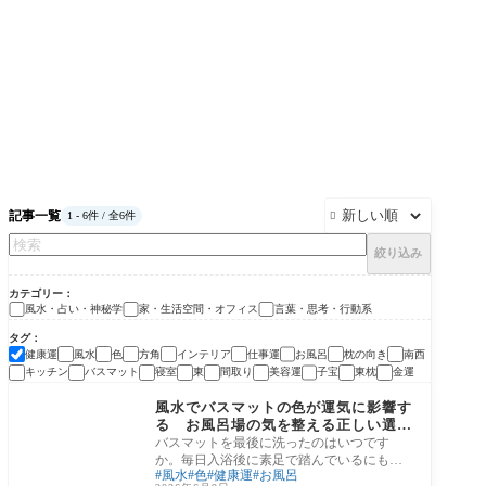
記事一覧
1 - 6件 / 全6件

絞り込み
カテゴリー
風水・占い・神秘学
家・生活空間・オフィス
言葉・思考・行動系
タグ
健康運
風水
色
方角
インテリア
仕事運
お風呂
枕の向き
南西
キッチン
バスマット
寝室
東
間取り
美容運
子宝
東枕
金運
風水・占い・神秘学
風水でバスマットの色が運気に影響す
る お風呂場の気を整える正しい選び
方
バスマットを最後に洗ったのはいつです
か。毎日入浴後に素足で踏んでいるにもか
風水
色
健康運
お風呂
かわらず、洗濯のタイミングを逃している