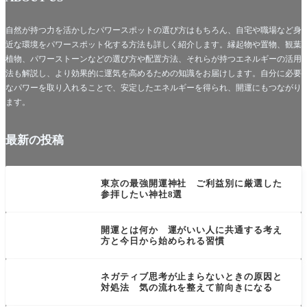
自然が持つ力を活かしたパワースポットの選び方はもちろん、自宅や職場など身
近な環境をパワースポット化する方法も詳しく紹介します。縁起物や置物、観葉
植物、パワーストーンなどの選び方や配置方法、それらが持つエネルギーの活用
法も解説し、より効果的に運気を高めるための知識をお届けします。自分に必要
なパワーを取り入れることで、安定したエネルギーを得られ、開運にもつながり
ます。
最新の投稿
未分類
東京の最強開運神社 ご利益別に厳選した
参拝したい神社8選
言葉・思考・行動系
開運とは何か 運がいい人に共通する考え
方と今日から始められる習慣
言葉・思考・行動系
ネガティブ思考が止まらないときの原因と
対処法 気の流れを整えて前向きになる
食・飲み物系