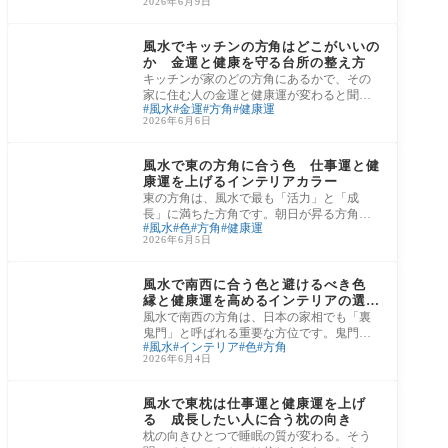
2026年6月9日
方は少な
風水・占い・神秘学
風水でキッチンの方角はどこがいいの
か 金運と健康を守る台所の整え方
キッチンが家のどの方角にあるかで、その
家に住む人の金運と健康運が変わると聞い
風水
金運
方角
健康運
たら、驚く方もいるかもしれません。しか
2026年6月6日
し風水
風水・占い・神秘学
風水で東の方角に合う色 仕事運と健
康運を上げるインテリアカラー
東の方角は、風水で最も「活力」と「成
長」に満ちた方角です。朝日が昇る方角で
風水
色
方角
健康運
あり、新しい一日の始まりを告げる太陽の
2026年6月5日
エネルギ
風水・占い・神秘学
風水で南西に合う色と避けるべき色
縁と健康運を高めるインテリアの選び
方
風水で南西の方角は、日本の家相でも「裏
鬼門」と呼ばれる重要な方位です。鬼門
風水
インテリア
色
方角
（北東）と裏鬼門（南西）はどちらも変化
2026年6月4日
のエネル
風水・占い・神秘学
風水で東枕は仕事運と健康運を上げ
る 成長したい人に合う枕の向き
枕の向きひとつで睡眠の質が変わる。そう