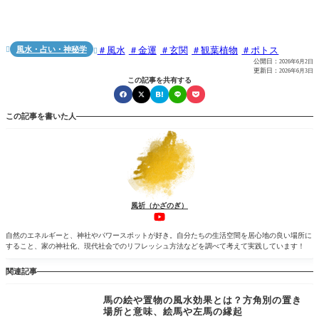
風水・占い・神秘学
風水
金運
玄関
観葉植物
ポトス


公開日：
2026年6月2日
更新日：
2026年6月3日
この記事を共有する
この記事を書いた人
風祈（かざのぎ）
自然のエネルギーと、神社やパワースポットが好き。自分たちの生活空間を居心地の良い場所に
すること、家の神社化、現代社会でのリフレッシュ方法などを調べて考えて実践しています！
関連記事
馬の絵や置物の風水効果とは？方角別の置き
場所と意味、絵馬や左馬の縁起