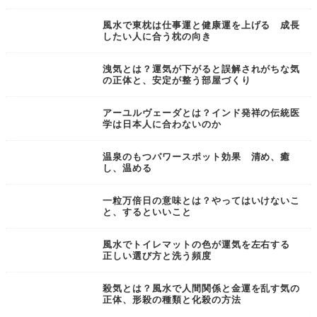
風水で東枕は仕事運と健康運を上げる 成長
したい人に合う枕の向き
洩気とは？運気が下がると誤解されがちな気
の正体と、安定が整う部屋づくり
アーユルヴェーダとは？インド発祥の伝統医
学は日本人に合わないのか
温泉のもつパワースポット効果 清め、癒
し、温める
一粒万倍日の意味とは？やってはいけないこ
と、するといいこと
風水でトイレマットの色が運気を左右する
正しい選び方と洗う頻度
殺気とは？風水で人間関係と金運を乱す気の
正体、形殺の種類と化殺の方法