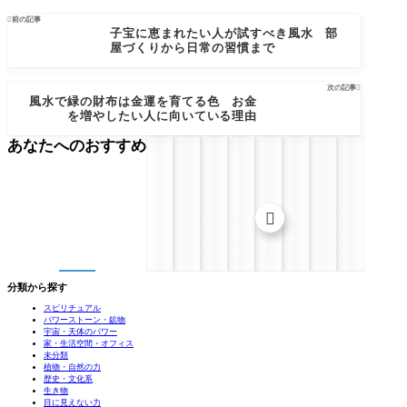

前の記事
子宝に恵まれたい人が試すべき風水 部
屋づくりから日常の習慣まで
次の記事

風水で緑の財布は金運を育てる色 お金
を増やしたい人に向いている理由
あなたへのおすすめ

分類から探す
スピリチュアル
パワーストーン・鉱物
宇宙・天体のパワー
家・生活空間・オフィス
未分類
植物・自然の力
歴史・文化系
生き物
目に見えない力