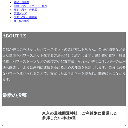
神秘・信仰系
聖地・パワースポット・場所
言葉・思考・行動系
開運グッズ
風水・占い・神秘学
食・飲み物系
ABOUT US
自然が持つ力を活かしたパワースポットの選び方はもちろん、自宅や職場など身
近な環境をパワースポット化する方法も詳しく紹介します。縁起物や置物、観葉
植物、パワーストーンなどの選び方や配置方法、それらが持つエネルギーの活用
法も解説し、より効果的に運気を高めるための知識をお届けします。自分に必要
なパワーを取り入れることで、安定したエネルギーを得られ、開運にもつながり
ます。
最新の投稿
未分類
東京の最強開運神社 ご利益別に厳選した
参拝したい神社8選
言葉・思考・行動系