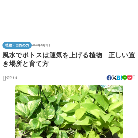
植物・自然の力
2026年6月3日
風水でポトスは運気を上げる植物 正しい置
き場所と育て方


保存する