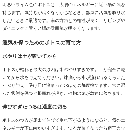
明るいライム色のポトスは、太陽のエネルギーに近い陽の気を
持ちます。気持ちが暗くなりがちなとき、部屋に活気を取り戻
したいときに最適です。南の方角との相性が良く、リビングや
ダイニングに置くと場の雰囲気が明るくなります。
運気を保つためのポトスの育て方
水やりは土が乾いてから
ポトスが枯れる最大の原因は水のやりすぎです。土が完全に乾
いてから水を与えてください。鉢底から水が流れ出るくらいた
っぷり与え、受け皿に溜まった水はその都度捨てます。常に湿
った状態を保つと根腐れが起き、植物の気が急速に落ちます。
伸びすぎたつるは適度に切る
ポトスのつるが床まで伸びて垂れ下がるようになると、気のエ
ネルギーが下に向かいすぎます。つるが長くなったら適宜カッ