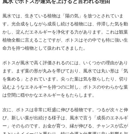
風水でポトスが運気を上げると言われる理由
風水では、生きている植物は「陽の気」を放つとされていま
す。光合成をしながら成長し続ける植物には、停滞した気を動
かし、淀んだエネルギーを浄化する力があります。これは観葉
植物全般に言えることですが、ポトスはその中でも特に強い生
命力を持つ植物として扱われてきました。
ポトスが風水で高く評価されるのには、いくつかの理由があり
ます。まず葉の形が丸みを帯びており、風水では丸い形は「気
を集める」とされています。尖った葉は気を散らしたり、切り
込むようなエネルギーを持つのに対し、ポトスのやわらかな葉
は空間に穏やかなエネルギーをもたらします。
次に、ポトスは非常に旺盛に伸びる植物です。つるが次々と伸
び、新しい葉が出続ける様子は、風水で言う「成長のエネルギ
ー」そのものです。お金が育つ、縁が伸びる、チャンスが広が
るというイメージと重なり、特に金運と仕事運に良い影響を与