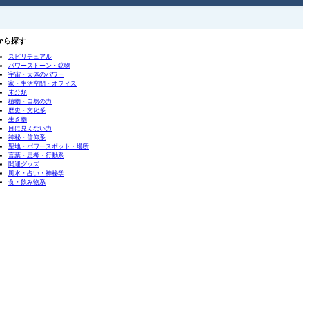
から探す
スピリチュアル
パワーストーン・鉱物
宇宙・天体のパワー
家・生活空間・オフィス
未分類
植物・自然の力
歴史・文化系
生き物
目に見えない力
神秘・信仰系
聖地・パワースポット・場所
言葉・思考・行動系
開運グッズ
風水・占い・神秘学
食・飲み物系