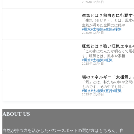
2025年12月4日
風水・占い・神秘学
生気とは？前向きに行動す
「生気（せいき）」とは、風水
生気が満ちた空間には穏や
風水
太極気
生気
掃除
2025年12月4日
風水・占い・神秘学
旺気とは？強い旺気エネル
「この家はなんだか明るくて居
す。旺気とは、風水や家相
風水
太極気
旺気
2025年12月4日
風水・占い・神秘学
場のエネルギー「太極気」
「気」とは、私たちの体や空間
ものです。その中でも特に
風水
太極気
五行
旺気
2025年12月3日
ABOUT US
自然が持つ力を活かしたパワースポットの選び方はもちろん、自