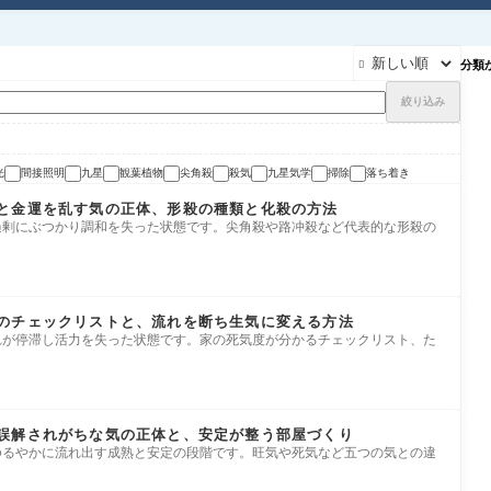
分類

絞り込み
光
間接照明
九星
観葉植物
尖角殺
殺気
九星気学
掃除
落ち着き
と金運を乱す気の正体、形殺の種類と化殺の方法
が過剰にぶつかり調和を失った状態です。尖角殺や路冲殺など代表的な形殺の
のチェックリストと、流れを断ち生気に変える方法
流れが停滞し活力を失った状態です。家の死気度が分かるチェックリスト、た
誤解されがちな気の正体と、安定が整う部屋づくり
がゆるやかに流れ出す成熟と安定の段階です。旺気や死気など五つの気との違