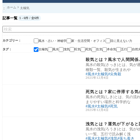
ホーム
太極気

記事一覧
1 - 6件 / 全6件
カテゴリー
風水・占い・神秘学
家・生活空間・オフィス
目に見えない力
タグ
太極気
風水
洩気
旺気
死気
生気
本命気
五行
自然
風水・占い・神秘学
殺気とは？風水で人間関係
風水の殺気(さっき)とは、気
種類一覧、殺気が生まれや
風水
太極気
尖角殺
2025年12月4日
風水・占い・神秘学
死気とは？家に停滞する気
風水の死気(しき)とは、気の
まりやすい場所と科学的な
風水
太極気
死気
2025年12月4日
風水・占い・神秘学
洩気とは？運気が下がると
風水の洩気(ろうき)とは、気
い一覧、五行で読み解く洩
風水
太極気
洩気
落ち着き