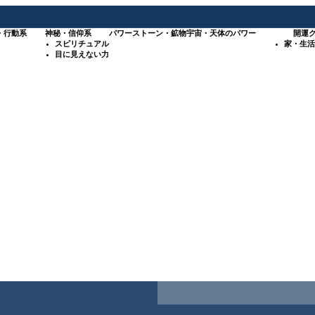
・行動系
神秘・信仰系
パワーストーン・鉱物
宇宙・天体のパワー
開運
スピリチュアル
家・生活
目に見えない力