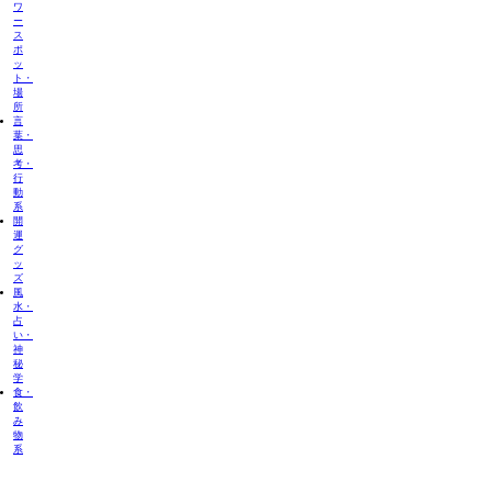
ワ
ー
ス
ポ
ッ
ト・
場
所
言
葉・
思
考・
行
動
系
開
運
グ
ッ
ズ
風
水・
占
い・
神
秘
学
食・
飲
み
物
系