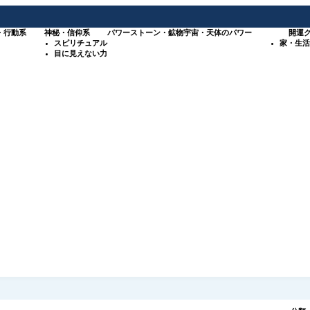
・行動系
神秘・信仰系
パワーストーン・鉱物
宇宙・天体のパワー
開運
スピリチュアル
家・生活
目に見えない力