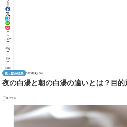
SHARE:

コピー

保存

目次

印刷
食・飲み物系
2025年4月30日
夜の白湯と朝の白湯の違いとは？目的

保存する