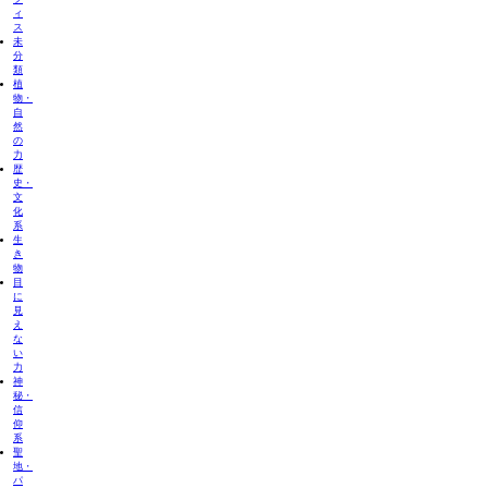
ィ
ス
未
分
類
植
物・
自
然
の
力
歴
史・
文
化
系
生
き
物
目
に
見
え
な
い
力
神
秘・
信
仰
系
聖
地・
パ