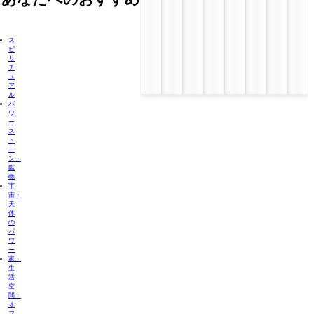
ス
ピ
リ
チ
ュ
ア
ル
パ
ワ
ー
ス
ト
ー
ン・
鉱
物
宇
宙・
天
体
の
パ
ワ
ー
家・
生
活
空
間・
オ
フ