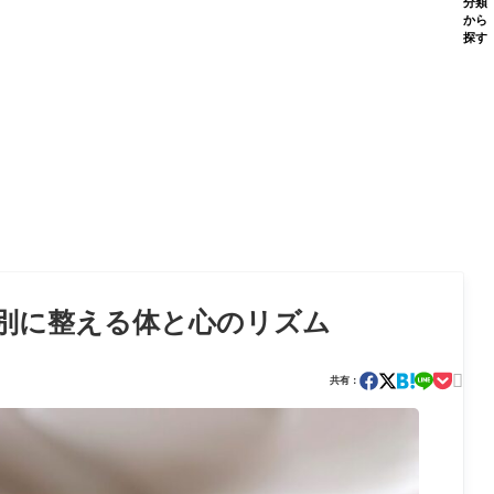
分類
から
探す
別に整える体と心のリズム

共有：