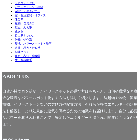
スピリチュアル
パワーストーン・鉱物
宇宙・天体のパワー
家・生活空間・オフィス
未分類
植物・自然の力
歴史・文化系
生き物
目に見えない力
神秘・信仰系
聖地・パワースポット・場所
言葉・思考・行動系
開運グッズ
風水・占い・神秘学
食・飲み物系
ABOUT US
自然が持つ力を活かしたパワースポットの選び方はもちろん、自宅や職場など身
近な環境をパワースポット化する方法も詳しく紹介します。縁起物や置物、観葉
植物、パワーストーンなどの選び方や配置方法、それらが持つエネルギーの活用
法も解説し、より効果的に運気を高めるための知識をお届けします。自分に必要
なパワーを取り入れることで、安定したエネルギーを得られ、開運にもつながり
ます。