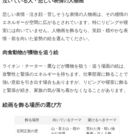
泣いている人・悲しい表情の人物画
悲しい表情・泣き顔・苦しそうな表情の人物画は、その感情の
エネルギーが空間に広がるとされています。特にリビングや寝
室には向いていません。人物画を飾るなら、笑顔・穏やかな表
情・前を向いた姿勢の絵を選んでください。
肉食動物が獲物を追う絵
ライオン・チーター・鷹などが獲物を狙う・追う場面の絵は、
攻撃性と緊張のエネルギーを持ちます。仕事部屋に飾ることで
強い意欲を引き出す場合もありますが、リビングや寝室に飾る
と緊張が続き、家族の気が落ち着かなくなることがあります。
絵画を飾る場所の選び方
飾る場所
向いているテーマ
避けるべきテーマ
山・富士山・穏や
荒れた海・暗い抽
玄関正面の壁
かな自然
象画・泣く人物