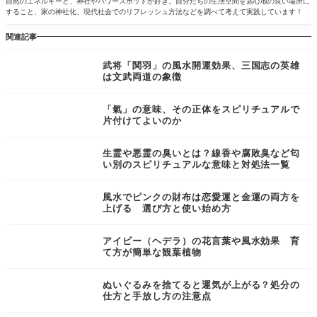
自然のエネルギーと、神社やパワースポットが好き。自分たちの生活空間を居心地の良い場所に
すること、家の神社化、現代社会でのリフレッシュ方法などを調べて考えて実践しています！
関連記事
武将「関羽」の風水開運効果、三国志の英雄
は文武両道の象徴
「氣」の意味、その正体をスピリチュアルで
片付けてよいのか
生霊や悪霊の臭いとは？線香や腐敗臭など匂
い別のスピリチュアルな意味と対処法一覧
風水でピンクの財布は恋愛運と金運の両方を
上げる 選び方と使い始め方
アイビー（ヘデラ）の花言葉や風水効果 育
て方が簡単な観葉植物
ぬいぐるみを捨てると運気が上がる？処分の
仕方と手放し方の注意点