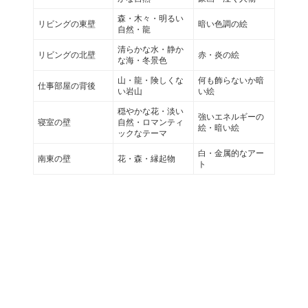
森・木々・明るい
リビングの東壁
暗い色調の絵
自然・龍
清らかな水・静か
リビングの北壁
赤・炎の絵
な海・冬景色
山・龍・険しくな
何も飾らないか暗
仕事部屋の背後
い岩山
い絵
穏やかな花・淡い
強いエネルギーの
寝室の壁
自然・ロマンティ
絵・暗い絵
ックなテーマ
白・金属的なアー
南東の壁
花・森・縁起物
ト