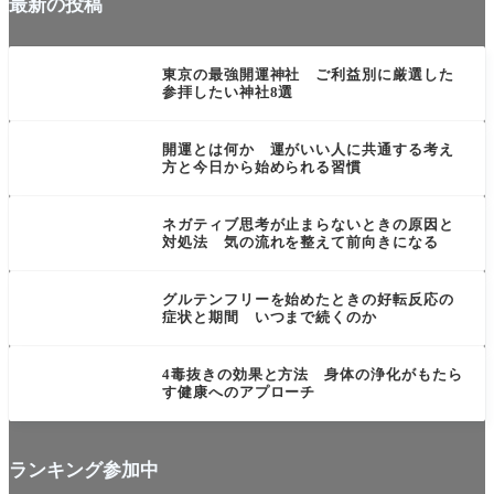
最新の投稿
未分類
東京の最強開運神社 ご利益別に厳選した
参拝したい神社8選
言葉・思考・行動系
開運とは何か 運がいい人に共通する考え
方と今日から始められる習慣
言葉・思考・行動系
ネガティブ思考が止まらないときの原因と
対処法 気の流れを整えて前向きになる
食・飲み物系
グルテンフリーを始めたときの好転反応の
症状と期間 いつまで続くのか
目に見えない力
4毒抜きの効果と方法 身体の浄化がもたら
す健康へのアプローチ
ランキング参加中