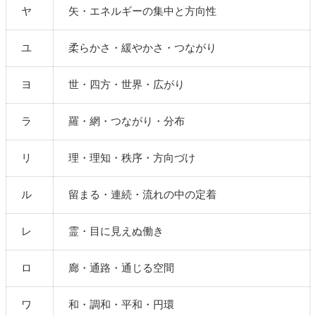
ヤ
矢・エネルギーの集中と方向性
ユ
柔らかさ・緩やかさ・つながり
ヨ
世・四方・世界・広がり
ラ
羅・網・つながり・分布
リ
理・理知・秩序・方向づけ
ル
留まる・連続・流れの中の定着
レ
霊・目に見えぬ働き
ロ
廊・通路・通じる空間
ワ
和・調和・平和・円環