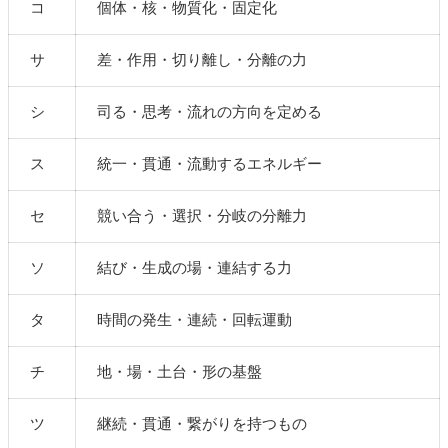
コ
個体・核・物質化・固定化
サ
差・作用・切り離し・分離の力
シ
司る・思考・流れの方向を定める
ス
統一・貫通・流動するエネルギー
セ
競い合う・選択・分岐の分離力
ソ
結び・生成の場・連結する力
タ
時間の発生・連続・回転運動
チ
地・場・土台・形の基盤
ツ
継続・貫通・繋がりを持つもの