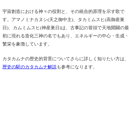
宇宙創造における神々の役割と、その統合的原理を示す歌で
す。アマノミナカヌシ(天之御中主)、タカミムスヒ(高御産巣
日)、カムミムスヒ(神産巣日)は、古事記の冒頭で天地開闢の最
初に現れる造化三神の名でもあり、エネルギーの中心・生成・
繁栄を象徴しています。
カタカムナの歴史的背景についてさらに詳しく知りたい方は、
歴史の駅のカタカムナ解説
も参考になります。