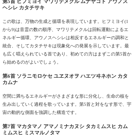
第5首 ヒフミヨイ マワリテメクル ムナヤコト アウノス
ヘシレ カタチサキ
この歌は、万物の生成と循環を表現しています。ヒフミヨイ(1
から9)は音霊の数の順序、マワリテメクルは回転運動によるエ
ネルギー循環、アウノスヘシレは相反するエネルギーの調和と
統合、そしてカタチサキは現象化への発展を示しています。最
も広く唱えられている首であり、初めての方はまずこの第5首か
ら始めるのがよいでしょう。
第6首 ソラニモロケセ ユヱヌオヲ ハエツヰネホン カタ
カムナ
空間に満ちるエネルギーがさまざまな形に分化し、生命の核を
生み出していく過程を歌っています。第5首と対をなす形で、宇
宙の動的な側面を強調した構造です。
第7首 マカタマノ アマノミナカヌシ タカミムスヒ カム
ミムスヒ ミスマルノタマ