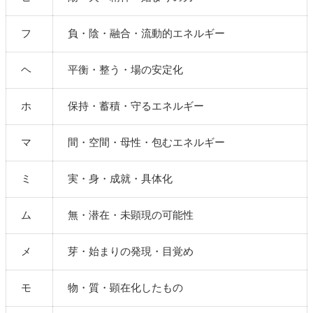
フ
負・陰・融合・流動的エネルギー
ヘ
平衡・整う・場の安定化
ホ
保持・蓄積・守るエネルギー
マ
間・空間・母性・包むエネルギー
ミ
実・身・成就・具体化
ム
無・潜在・未顕現の可能性
メ
芽・始まりの発現・目覚め
モ
物・質・顕在化したもの