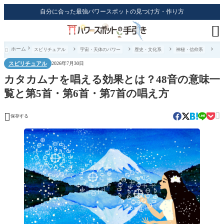
自分に合った最強パワースポットの見つけ方・作り方

ホーム
スピリチュアル
宇宙・天体のパワー
歴史・文化系
神秘・信仰系

スピリチュアル
2026年7月30日
カタカムナを唱える効果とは？48音の意味一
覧と第5首・第6首・第7首の唱え方


保存する