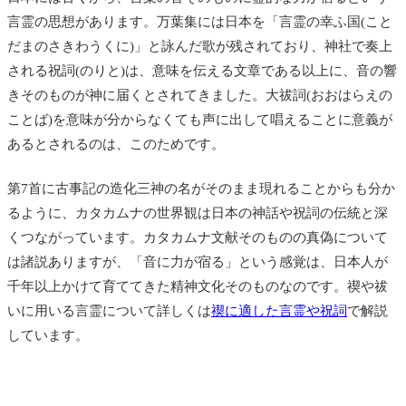
言霊の思想があります。万葉集には日本を「言霊の幸ふ国(こと
だまのさきわうくに)」と詠んだ歌が残されており、神社で奏上
される祝詞(のりと)は、意味を伝える文章である以上に、音の響
きそのものが神に届くとされてきました。大祓詞(おおはらえの
ことば)を意味が分からなくても声に出して唱えることに意義が
あるとされるのは、このためです。
第7首に古事記の造化三神の名がそのまま現れることからも分か
るように、カタカムナの世界観は日本の神話や祝詞の伝統と深
くつながっています。カタカムナ文献そのものの真偽について
は諸説ありますが、「音に力が宿る」という感覚は、日本人が
千年以上かけて育ててきた精神文化そのものなのです。禊や祓
いに用いる言霊について詳しくは
禊に適した言霊や祝詞
で解説
しています。