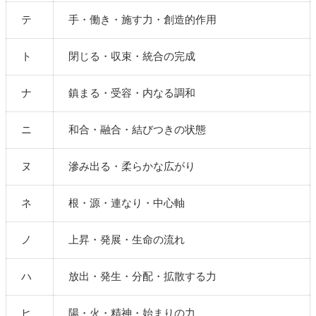
テ
手・働き・施す力・創造的作用
ト
閉じる・収束・統合の完成
ナ
鎮まる・受容・内なる調和
ニ
和合・融合・結びつきの状態
ヌ
滲み出る・柔らかな広がり
ネ
根・源・連なり・中心軸
ノ
上昇・発展・生命の流れ
ハ
放出・発生・分配・拡散する力
ヒ
陽・火・精神・始まりの力