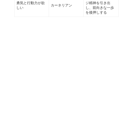
勇気と行動力が欲
ジ精神を引き出
カーネリアン
しい
し、前向きな一歩
を後押しする