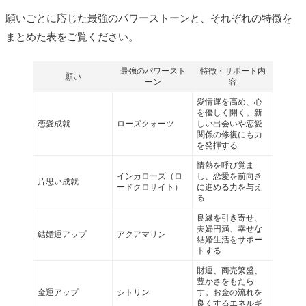
願いごとに応じた最強のパワーストーンと、それぞれの特徴を
まとめた表をご覧ください。
最強のパワースト
特徴・サポート内
願い
ーン
容
愛情運を高め、心
を優しく開く。新
恋愛成就
ローズクォーツ
しい出会いや恋愛
関係の修復にも力
を発揮する
情熱を呼び覚ま
インカローズ（ロ
し、恋愛を前向き
片思い成就
ードクロサイト）
に進める力を与え
る
良縁を引き寄せ、
夫婦円満、幸せな
結婚運アップ
アクアマリン
結婚生活をサポー
トする
財運、商売繁盛、
豊かさをもたら
金運アップ
シトリン
す。お金の流れを
良くするエネルギ