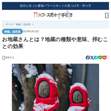
自分に合った最強パワースポットの見つけ方・作り方

ホーム
神秘・信仰系

神秘・信仰系
2025年3月13日
お地蔵さんとは？地蔵の種類や意味、拝むこ
との効果


保存する