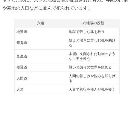
済するために、六体の地蔵菩薩が配置されたもの。寺院の門前
や墓地の入口などに並んで祀られています。
六道
六地蔵の役割
地獄道
地獄で苦しむ魂を救う
飢えと渇きに苦しむ魂を助け
餓鬼道
る
本能に支配された動物のよう
畜生道
な世界を救う
修羅道
戦いと怒りの世界を鎮める
人間の苦しみや悩みを和らげ
人間道
る
天道
天界で善行を積んだ魂を導く