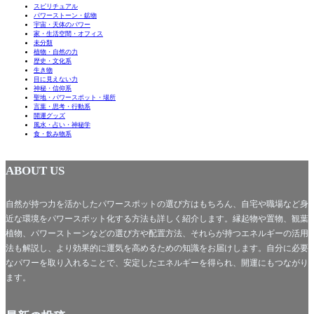
スピリチュアル
パワーストーン・鉱物
宇宙・天体のパワー
家・生活空間・オフィス
未分類
植物・自然の力
歴史・文化系
生き物
目に見えない力
神秘・信仰系
聖地・パワースポット・場所
言葉・思考・行動系
開運グッズ
風水・占い・神秘学
食・飲み物系
ABOUT US
自然が持つ力を活かしたパワースポットの選び方はもちろん、自宅や職場など身
近な環境をパワースポット化する方法も詳しく紹介します。縁起物や置物、観葉
植物、パワーストーンなどの選び方や配置方法、それらが持つエネルギーの活用
法も解説し、より効果的に運気を高めるための知識をお届けします。自分に必要
なパワーを取り入れることで、安定したエネルギーを得られ、開運にもつながり
ます。