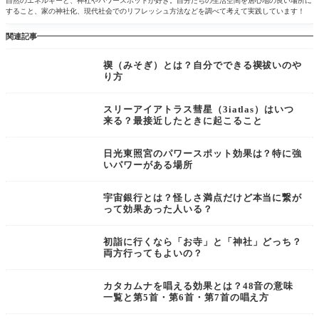
自然のエネルギーと、神社やパワースポットが好き。自分たちの生活空間を居心地の良い場所に
すること、家の神社化、現代社会でのリフレッシュ方法などを調べて考えて実践しています！
関連記事
禊（みそぎ）とは？自分でできる禊祓いのや
り方
スリーアイアトラス彗星（3iatlas）はいつ
来る？最接近したときに起こること
日光東照宮のパワースポット効果は？特に強
いパワーがある場所
宇宙銀行とは？怪しさ満点だけど本当に繋が
って効果あった人いる？
初詣に行くなら「お寺」と「神社」どっち？
両方行ってもよいの？
カタカムナを唱える効果とは？48音の意味
一覧と第5首・第6首・第7首の唱え方