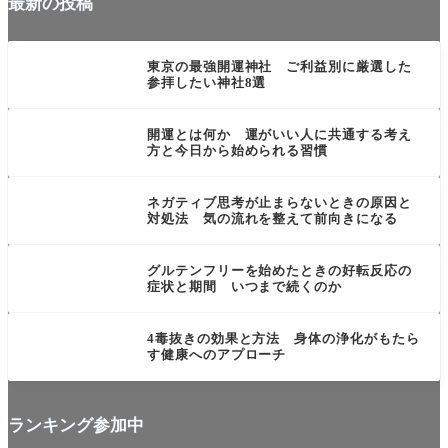
最新の投稿
未分類
東京の最強開運神社 ご利益別に厳選した
参拝したい神社8選
言葉・思考・行動系
開運とは何か 運がいい人に共通する考え
方と今日から始められる習慣
言葉・思考・行動系
ネガティブ思考が止まらないときの原因と
対処法 気の流れを整えて前向きになる
食・飲み物系
グルテンフリーを始めたときの好転反応の
症状と期間 いつまで続くのか
目に見えない力
4毒抜きの効果と方法 身体の浄化がもたら
す健康へのアプローチ
ランキング参加中