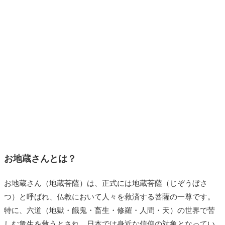
お地蔵さんとは？
お地蔵さん（地蔵菩薩）は、正式には地蔵菩薩（じぞうぼさ
つ）と呼ばれ、仏教において人々を救済する菩薩の一尊です。
特に、六道（地獄・餓鬼・畜生・修羅・人間・天）の世界で苦
しむ衆生を救うとされ、日本では身近な信仰の対象となってい