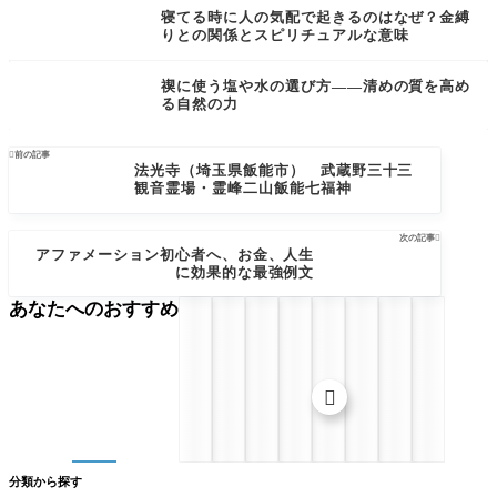
寝てる時に人の気配で起きるのはなぜ？金縛
りとの関係とスピリチュアルな意味
禊に使う塩や水の選び方――清めの質を高め
る自然の力

前の記事
法光寺（埼玉県飯能市） 武蔵野三十三
観音霊場・霊峰二山飯能七福神
次の記事

アファメーション初心者へ、お金、人生
に効果的な最強例文
あなたへのおすすめ

分類から探す